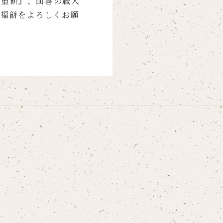
二重餅』、団喜の職人
大福餅をよろしくお願