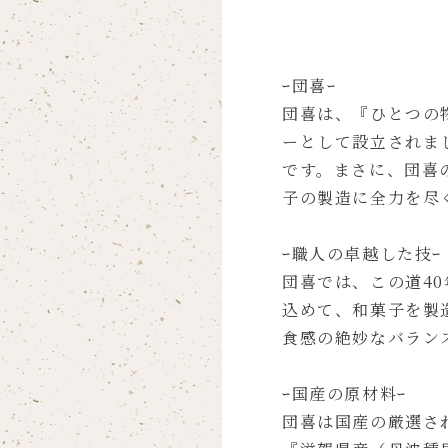
ｰ団喜ｰ
団喜は、『ひとつの
ーとして設立されま
です。まさに、団喜
子の製造に全力を尽
ｰ職人の卓越した技ｰ
団喜では、この道4
込めて、和菓子を製
食感の絶妙なバラン
ｰ国産の原材料ｰ
団喜は国産の厳選さ